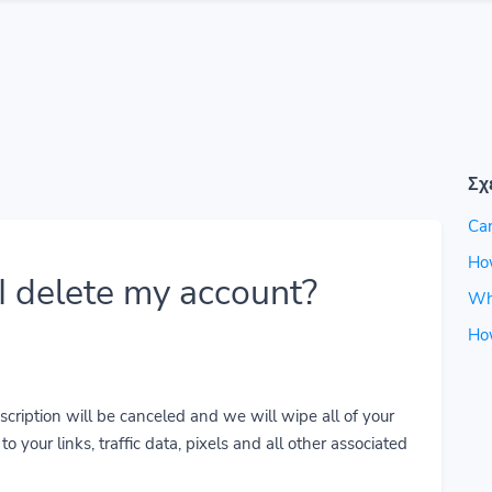
Σχ
Can
How
 delete my account?
Wh
Ho
cription will be canceled and we will wipe all of your
o your links, traffic data, pixels and all other associated