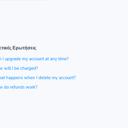
ετικές Ερωτήσεις
 I upgrade my account at any time?
 will I be charged?
at happens when I delete my account?
w do refunds work?